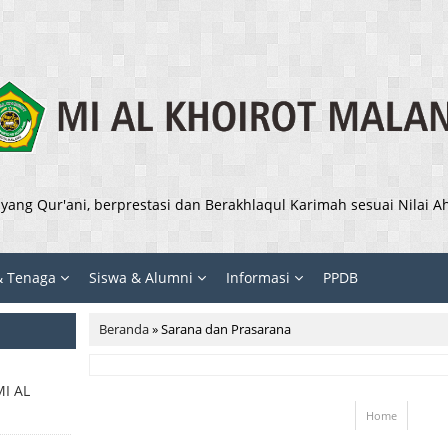
ang Qur'ani, berprestasi dan Berakhlaqul Karimah sesuai Nilai 
& Tenaga
Siswa & Alumni
Informasi
PPDB
Beranda
»
Sarana dan Prasarana
I AL
Home