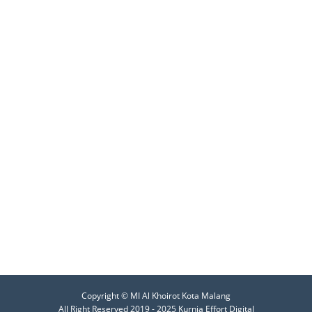
Copyright ©
MI Al Khoirot Kota Malang
All Right Reserved 2019 - 2025 Kurnia Effort Digital