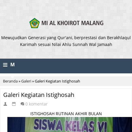
Mewujudkan Generasi yang Qur'ani, berprestasi dan Berakhlaqul
Karimah sesuai Nilai Ahlu Sunnah Wal Jamaah
≡
M
e
Beranda
»
Galeri
»
Galeri Kegiatan Istighosah
n
Galeri Kegiatan Istighosah
u
0 komentar
ISTIGHOSAH RUTINAN AKHIR BULAN