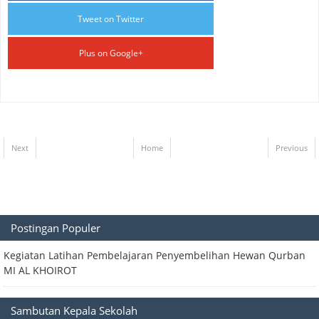
Tweet on Twitter
Plus on Google+
Next
Home
Previous
Postingan Populer
Kegiatan Latihan Pembelajaran Penyembelihan Hewan Qurban
MI AL KHOIROT
Sambutan Kepala Sekolah